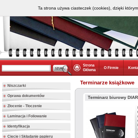
Ta strona używa ciasteczek (cookies), dzięki który
Strona
O Firmie
Kont
Główna
Terminarze książkowe
Niszczarki
Oprawa dokumentów
Terminarz biurowy DIAR
Złocenie - Tłoczenie
Laminacja i Foliowanie
Identyfikacja
Cięcie i Składanie papieru