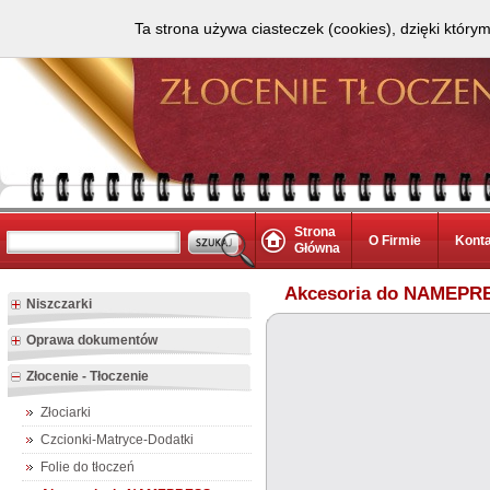
Ta strona używa ciasteczek (cookies), dzięki który
Strona
O Firmie
Kont
Główna
Akcesoria do NAMEPR
Niszczarki
Oprawa dokumentów
Złocenie - Tłoczenie
Złociarki
Czcionki-Matryce-Dodatki
Folie do tłoczeń