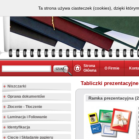
Ta strona używa ciasteczek (cookies), dzięki który
Strona
O Firmie
Kont
Główna
Tabliczki prezentacyjne
Niszczarki
Oprawa dokumentów
Ramka prezentacyjna (2
Złocenie - Tłoczenie
Laminacja i Foliowanie
Identyfikacja
Cięcie i Składanie papieru